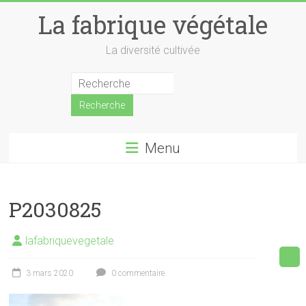
Skip
La fabrique végétale
to
content
La diversité cultivée
Menu
P2030825
lafabriquevegetale
3 mars 2020
0 commentaire