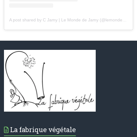
A post shared by C Jamy | Le Monde de Jamy (@lemondedejamy)
La fabrique végétale