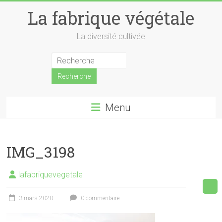
Skip
La fabrique végétale
to
content
La diversité cultivée
Menu
IMG_3198
lafabriquevegetale
3 mars 2020
0 commentaire