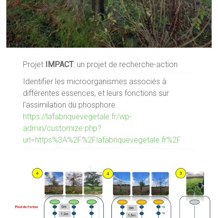
Projet
IMPACT
: un projet de recherche-action
Identifier les microorganismes associés à
différentes essences, et leurs fonctions sur
l'assimilation du phosphore
https://lafabriquevegetale.fr/wp-
admin/customize.php?
url=https%3A%2F%2Flafabriquevegetale.fr%2F