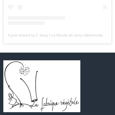
A post shared by C Jamy | Le Monde de Jamy (@lemondedejamy)