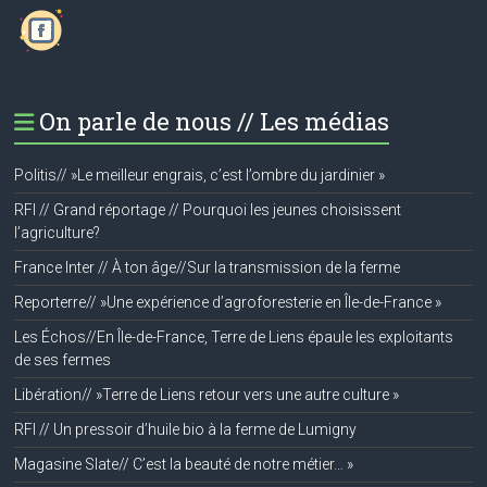
On parle de nous // Les médias
Politis// »Le meilleur engrais, c’est l’ombre du jardinier »
RFI // Grand réportage // Pourquoi les jeunes choisissent
l’agriculture?
France Inter // À ton âge//Sur la transmission de la ferme
Reporterre// »Une expérience d’agroforesterie en Île-de-France »
Les Échos//En Île-de-France, Terre de Liens épaule les exploitants
de ses fermes
Libération// »Terre de Liens retour vers une autre culture »
RFI // Un pressoir d’huile bio à la ferme de Lumigny
Magasine Slate// C’est la beauté de notre métier… »